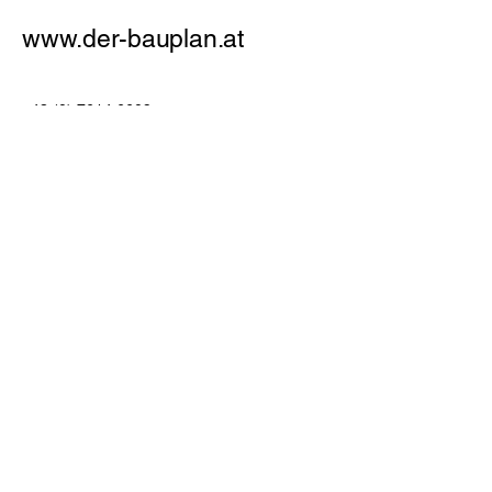
www.der-bauplan.at
+43 (0) 7614 6609
office@stieglbauer.at
Josef Haas Straße 5c
Datenschutzerklärung
Barrierefreiheitserklärung
Allgemeine Geschäftsbedingungen
Rückerstattungsrichtlinie
© 2035 by
www.der-bauplan.at
. Powered
and secured by
Wix